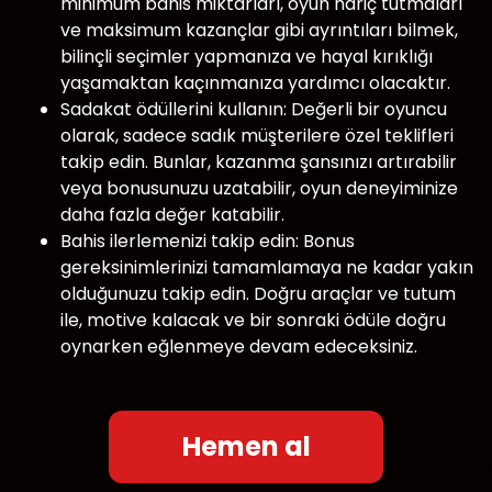
minimum bahis miktarları, oyun hariç tutmaları
ve maksimum kazançlar gibi ayrıntıları bilmek,
bilinçli seçimler yapmanıza ve hayal kırıklığı
yaşamaktan kaçınmanıza yardımcı olacaktır.
Sadakat ödüllerini kullanın: Değerli bir oyuncu
olarak, sadece sadık müşterilere özel teklifleri
takip edin. Bunlar, kazanma şansınızı artırabilir
veya bonusunuzu uzatabilir, oyun deneyiminize
daha fazla değer katabilir.
Bahis ilerlemenizi takip edin: Bonus
gereksinimlerinizi tamamlamaya ne kadar yakın
olduğunuzu takip edin. Doğru araçlar ve tutum
ile, motive kalacak ve bir sonraki ödüle doğru
oynarken eğlenmeye devam edeceksiniz.
Hemen al