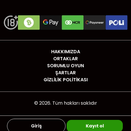
HAKKIMIZDA
ORTAKLAR
SORUMLU OYUN
ŞARTLAR
GIZLILIK POLITIKASI
©
2026
. Tüm hakları saklıdır
Giriş
Kayıt ol