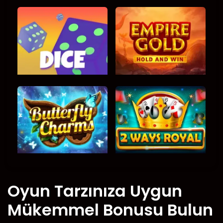
Oyun Tarzınıza Uygun
Mükemmel Bonusu Bulun