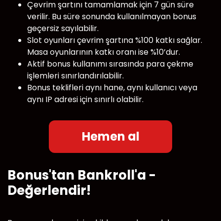
Çevrim şartını tamamlamak için 7 gün süre
verilir. Bu süre sonunda kullanılmayan bonus
geçersiz sayılabilir.
Slot oyunları çevrim şartına %100 katkı sağlar.
Masa oyunlarının katkı oranı ise %10’dur.
Aktif bonus kullanımı sırasında para çekme
işlemleri sınırlandırılabilir.
Bonus teklifleri aynı hane, aynı kullanıcı veya
aynı IP adresi için sınırlı olabilir.
Hemen al
Bonus'tan Bankroll'a -
Değerlendir!