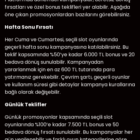
fırsatları ve özel bonus teklifleri yer alabilir. Aşağıda
öne çıkan promosyonlardan bazılarını görebilirsiniz.
Hafta Sonu Fırsatı
Her Cuma ve Cumartesi, seçili slot oyunlarında
geçerli hafta sonu kampanyasına katılabilirsiniz. Bu
teklif kapsamında %50’ye kadar 6.000 TL bonus ve 20
bedava dönüş sunulabilir. Kampanyadan
yararlanmak için en az 600 TL tutarında para
yatırmanız gerekebilir. Çevrim şartı, geçerli oyunlar
ve kullanım süresi gibi detaylar kampanya kurallarına
bağlı olarak değişebilir.
Günlük Teklifler
Günlük promosyonlar kapsamında seçili slot
oyunlarında %100’e kadar 7.500 TL bonus ve 50
bedava dönüş fırsatı sunulabilir. Bu kampanyalar her
gün yenilenebilir ve farklı oyun kategorilerine göre