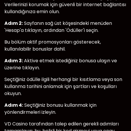
Verilerinizi korumak için güvenli bir internet bağlantısı
kullandığınıza emin olun.
Adım 2:
Sayfanın sağ üst köşesindeki menüden
'Hesap'a tıklayın, ardından 'Ödüller'i seçin.
Bu bölüm aktif promosyonları gösterecek,
kullanılabilir bonuslar dahil.
Adım 3:
Aktive etmek istediğiniz bonusa ulaşın ve
üzerine tıklayın.
Seçtiğiniz ödülle ilgili herhangi bir kısıtlama veya son
kullanma tarihini anlamak için şartları ve koşulları
okuyun.
Adım 4:
Seçtiğiniz bonusu kullanmak için
yönlendirmeleri izleyin.
VD Casino tarafından talep edilen gerekli adımları
tamamlayın; bu, belirli bir kod girmeyi veya onay