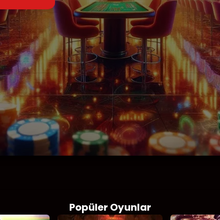
Popüler Oyunlar