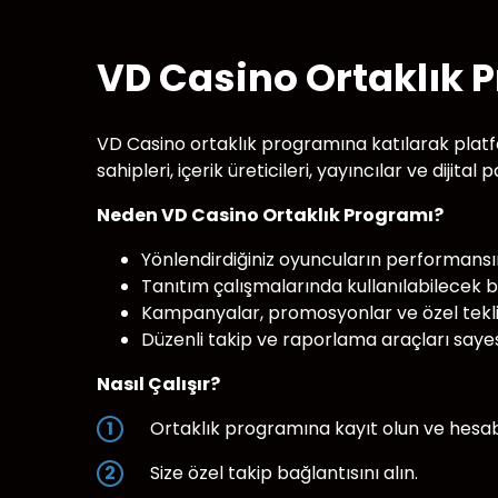
VD Casino Ortaklık 
VD Casino ortaklık programına katılarak platfo
sahipleri, içerik üreticileri, yayıncılar ve dijita
Neden VD Casino Ortaklık Programı?
Yönlendirdiğiniz oyuncuların performans
Tanıtım çalışmalarında kullanılabilecek 
Kampanyalar, promosyonlar ve özel teklifl
Düzenli takip ve raporlama araçları saye
Nasıl Çalışır?
Ortaklık programına kayıt olun ve hesabı
Size özel takip bağlantısını alın.