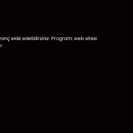
nç elde edebilirsiniz. Program; web sitesi
r.