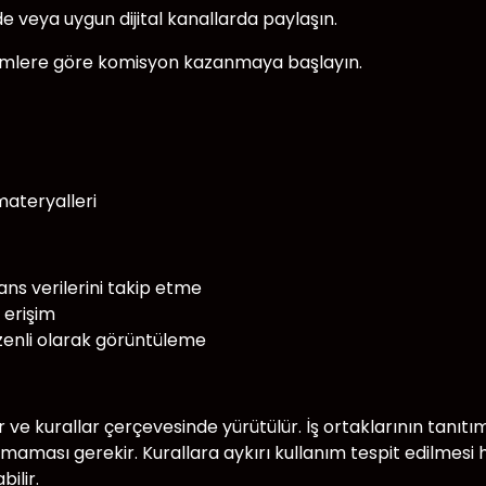
de veya uygun dijital kanallarda paylaşın.
şlemlere göre komisyon kazanmaya başlayın.
ateryalleri
ns verilerini takip etme
 erişim
zenli olarak görüntüleme
ve kurallar çerçevesinde yürütülür. İş ortaklarının tanıtım 
nmaması gerekir. Kurallara aykırı kullanım tespit edilmesi 
ilir.