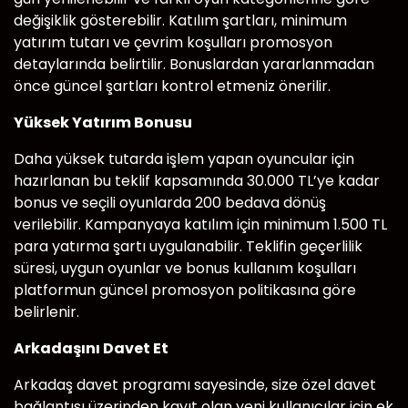
değişiklik gösterebilir. Katılım şartları, minimum
yatırım tutarı ve çevrim koşulları promosyon
detaylarında belirtilir. Bonuslardan yararlanmadan
önce güncel şartları kontrol etmeniz önerilir.
Yüksek Yatırım Bonusu
Daha yüksek tutarda işlem yapan oyuncular için
hazırlanan bu teklif kapsamında 30.000 TL’ye kadar
bonus ve seçili oyunlarda 200 bedava dönüş
verilebilir. Kampanyaya katılım için minimum 1.500 TL
para yatırma şartı uygulanabilir. Teklifin geçerlilik
süresi, uygun oyunlar ve bonus kullanım koşulları
platformun güncel promosyon politikasına göre
belirlenir.
Arkadaşını Davet Et
Arkadaş davet programı sayesinde, size özel davet
bağlantısı üzerinden kayıt olan yeni kullanıcılar için ek