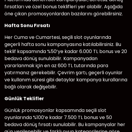
fırsatları ve özel bonus teklifleri yer alabilir. Aşağıda
öne çıkan promosyonlardan bazılarını görebilirsiniz.
Hafta Sonu Fırsatı
Her Cuma ve Cumartesi, seçili slot oyunlarında
geçerli hafta sonu kampanyasına katılabilirsiniz. Bu
teklif kapsamında %50’ye kadar 6.000 TL bonus ve 20
bedava dönüş sunulabilir. Kampanyadan
yararlanmak için en az 600 TL tutarında para
yatırmanız gerekebilir. Çevrim şartı, geçerli oyunlar
ve kullanım süresi gibi detaylar kampanya kurallarına
bağlı olarak değişebilir.
Günlük Teklifler
Günlük promosyonlar kapsamında seçili slot
oyunlarında %100’e kadar 7.500 TL bonus ve 50
bedava dönüş fırsatı sunulabilir. Bu kampanyalar her
gün yenilenebilir ve farklı oyun kategorilerine göre