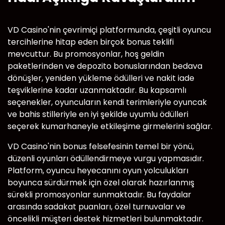
VD Casino'nin çevrimiçi platformunda, çeşitli oyuncu
tercihlerine hitap eden birçok bonus teklifi
mevcuttur. Bu promosyonlar, hoş geldin
paketlerinden ve depozito bonuslarından bedava
dönüşler, yeniden yükleme ödülleri ve nakit iade
teşviklerine kadar uzanmaktadır. Bu kapsamlı
seçenekler, oyuncuların kendi terimleriyle oyuncak
ve bahis stilleriyle en iyi şekilde uyumlu ödülleri
seçerek kumarhaneyle etkileşime girmelerini sağlar.
VD Casino'nin bonus felsefesinin temel bir yönü,
düzenli oyunları ödüllendirmeye vurgu yapmasıdır.
Platform, oyuncu heyecanını oyun yolculukları
boyunca sürdürmek için özel olarak hazırlanmış
sürekli promosyonlar sunmaktadır. Bu faydalar
arasında sadakat puanları, özel turnuvalar ve
öncelikli müşteri destek hizmetleri bulunmaktadır.