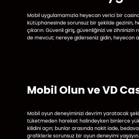
Mobil uygulamamızla heyecan verici bir casino
kütüphanesinde sorunsuz bir şekilde gezinin, 
çıkarın. Güvenli giriş, güvenliğinizi ve zihniniz
de mevcut; nereye giderseniz gidin, heyecan a
Mobil Olun ve VD Ca
Mobil oyun deneyiminizi devrim yaratacak şekil
tüketmeden hareket halindeyken binlerce yüksek
kilidini açın; bunlar arasında nakit iade, bedav
grafiklerle sorunsuz bir oyun deneyimi yaşayın. 