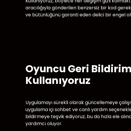
kullanıyoruz, böylece her değişim gizli kalmakt
aracılığıyla gönderilen benzersiz bir kod gerektir
ve bütünlüğünü garanti eden delici bir engel ol
Oyuncu Geri Bildirim
Kullanıyoruz
Uygulamayı sürekli olarak güncellemeye çalışı
uygulama içi sohbet ve canlı yardım seçenekleri
bildirmeye teşvik ediyoruz, bu da hızla ele alı
yardımcı oluyor.