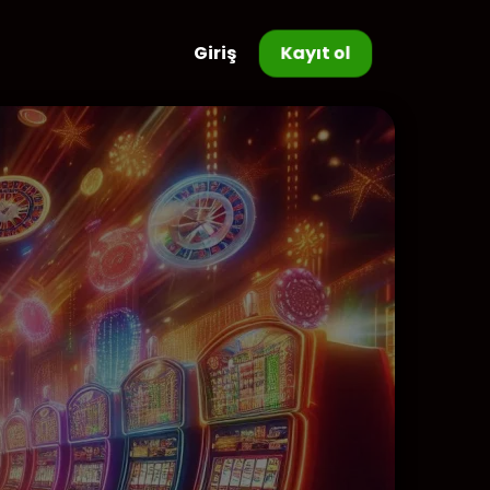
Giriş
Kayıt ol