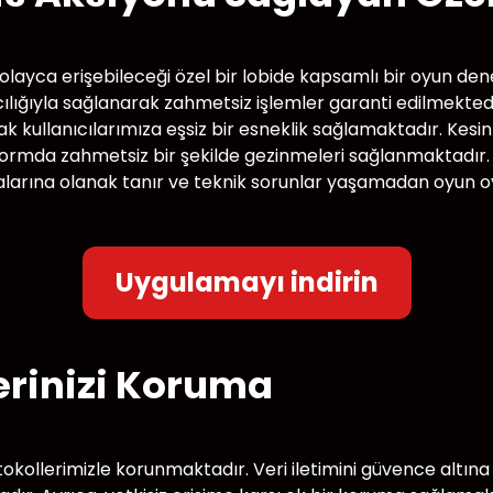
olayca erişebileceği özel bir lobide kapsamlı bir oyun de
ılığıyla sağlanarak zahmetsiz işlemler garanti edilmekted
kullanıcılarımıza eşsiz bir esneklik sağlamaktadır. Kesint
tformda zahmetsiz bir şekilde gezinmeleri sağlanmaktadır. Bu
armalarına olanak tanır ve teknik sorunlar yaşamadan oyun 
Uygulamayı indirin
lerinizi Koruma
tokollerimizle korunmaktadır. Veri iletimini güvence altına