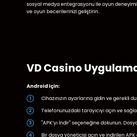
sosyal medya entegrasyonu ile oyun deneyiminiz
ve oyun becerilerinizi geliştirin.
VD Casino Uygulamas
Android için:
Cihazınızın ayarlarına gidin ve gerekli 
Telefonunuzdaki tarayıcıyı açın ve sağla
"APK’yı İndir" seçeneğine dokunun. Dosya
Bir dosya yöneticisi açın ve indirilen APK