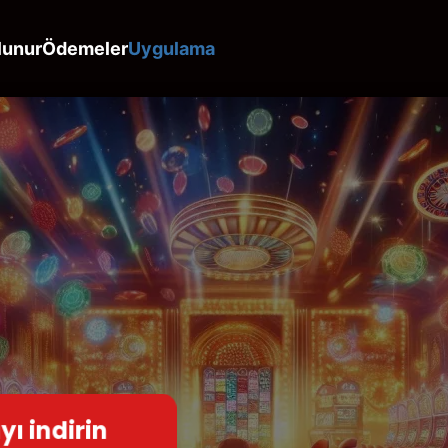
olunur
Ödemeler
Uygulama
ı indirin