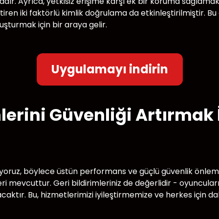
adır. Ayrıca, yetkisiz erişime karşı ek bir koruma sağlamak 
en iki faktörlü kimlik doğrulama da etkinleştirilmiştir. Bu ön
uşturmak için bir araya gelir.
Uygulamayı indirin
lerini Güvenliği Artırmak 
yoruz, böylece üstün performans ve güçlü güvenlik önlemle
 mevcuttur. Geri bildirimleriniz de değerlidir - oyuncuları
nacaktır. Bu, hizmetlerimizi iyileştirmemize ve herkes için 