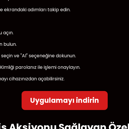
 ekrandaki adımları takip edin.
u açın.
n bulun.
seçin ve "Al" seçeneğine dokunun.
mliği parolanız ile işlemi onaylayın.
 cihazınızdan açabilirsiniz.
Uygulamayı indirin
s Aksiyonu Sağlayan Özel