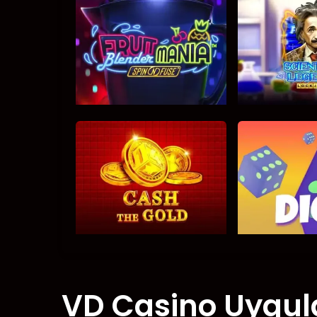
VD Casino Uygula