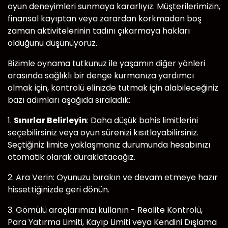
oyun deneyimleri sunmaya kararlıyız. Müşterilerimizin,
finansal kayıptan veya zarardan korkmadan boş
zaman aktivitelerinin tadını çıkarmaya hakları
olduğunu düşünüyoruz.
Bizimle oynama tutkunuz ile yaşamın diğer yönleri
arasında sağlıklı bir denge kurmanıza yardımcı
olmak için, kontrolü elinizde tutmak için alabileceğiniz
bazı adımları aşağıda sıraladık:
1.
Sınırlar Belirleyin
: Daha düşük bahis limitlerini
seçebilirsiniz veya oyun sürenizi kısıtlayabilirsiniz.
Seçtiğiniz limite yaklaşmanız durumunda hesabınızı
otomatik olarak duraklatacağız.
2. Ara Verin: Oyunuzu bırakın ve devam etmeye hazır
hissettiğinizde geri dönün.
3. Gömülü araçlarımızı kullanın - Realite Kontrolü,
Para Yatırma Limiti, Kayıp Limiti veya Kendini Dışlama