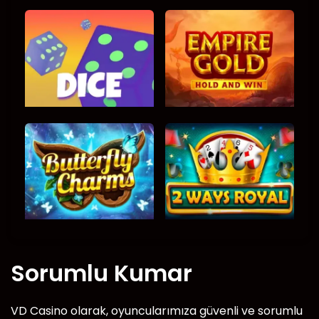
Sorumlu Kumar
VD Casino olarak, oyuncularımıza güvenli ve sorumlu