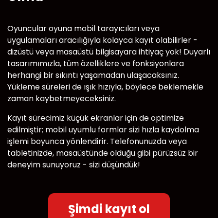
Oyuncular oyuna mobil tarayıcıları veya
uygulamaları aracılığıyla kolayca kayıt olabilirler -
dizüstü veya masaüstü bilgisayara ihtiyaç yok! Duyarlı
tasarımımızla, tüm özelliklere ve fonksiyonlara
herhangi bir sıkıntı yaşamadan ulaşacaksınız.
Yükleme süreleri de ışık hızıyla, böylece beklemekle
zaman kaybetmeyeceksiniz.
Kayıt sürecimiz küçük ekranlar için de optimize
edilmiştir; mobil uyumlu formlar sizi hızla kaydolma
işlemi boyunca yönlendirir. Telefonunuzda veya
tabletinizde, masaüstünde olduğu gibi pürüzsüz bir
deneyim sunuyoruz - sizi düşündük!
Şimdi kayıt ol