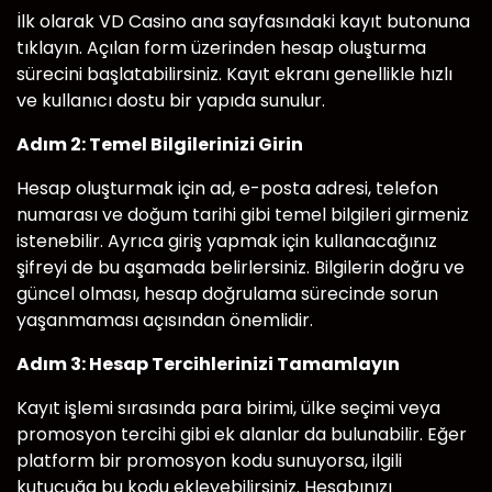
İlk olarak VD Casino ana sayfasındaki kayıt butonuna
tıklayın. Açılan form üzerinden hesap oluşturma
sürecini başlatabilirsiniz. Kayıt ekranı genellikle hızlı
ve kullanıcı dostu bir yapıda sunulur.
Adım 2: Temel Bilgilerinizi Girin
Hesap oluşturmak için ad, e-posta adresi, telefon
numarası ve doğum tarihi gibi temel bilgileri girmeniz
istenebilir. Ayrıca giriş yapmak için kullanacağınız
şifreyi de bu aşamada belirlersiniz. Bilgilerin doğru ve
güncel olması, hesap doğrulama sürecinde sorun
yaşanmaması açısından önemlidir.
Adım 3: Hesap Tercihlerinizi Tamamlayın
Kayıt işlemi sırasında para birimi, ülke seçimi veya
promosyon tercihi gibi ek alanlar da bulunabilir. Eğer
platform bir promosyon kodu sunuyorsa, ilgili
kutucuğa bu kodu ekleyebilirsiniz. Hesabınızı