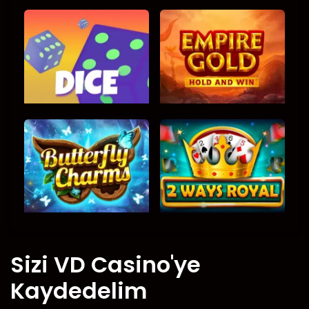
Sizi VD Casino'ye
Kaydedelim