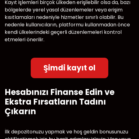
Kayıt işlemleri birçok ülkeden erişilebilir olsa da, bazı
bölgelerde yerel yasal düzenlemeler veya erişim
kısıtlamaları nedeniyle hizmetler sınırlı olabilir. Bu
nedenle kullanıcıların, platformu kullanmadan önce
kendi ülkelerindeki geçerli düzenlemeleri kontrol
etmeleri önerilir.
Şimdi kayıt ol
Hesabınızı Finanse Edin ve
Ekstra Fırsatların Tadını
Çıkarın
İlk depozitonuzu yapmak ve hoş geldin bonusunuzu