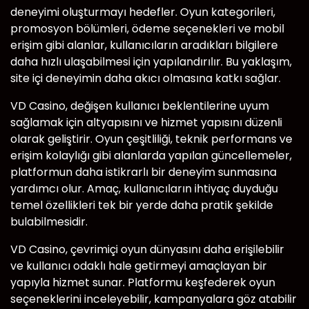
deneyimi oluşturmayı hedefler. Oyun kategorileri,
promosyon bölümleri, ödeme seçenekleri ve mobil
erişim gibi alanlar, kullanıcıların aradıkları bilgilere
daha hızlı ulaşabilmesi için yapılandırılır. Bu yaklaşım,
site içi deneyimin daha akıcı olmasına katkı sağlar.
VD Casino, değişen kullanıcı beklentilerine uyum
sağlamak için altyapısını ve hizmet yapısını düzenli
olarak geliştirir. Oyun çeşitliliği, teknik performans ve
erişim kolaylığı gibi alanlarda yapılan güncellemeler,
platformun daha istikrarlı bir deneyim sunmasına
yardımcı olur. Amaç, kullanıcıların ihtiyaç duyduğu
temel özellikleri tek bir yerde daha pratik şekilde
bulabilmesidir.
VD Casino, çevrimiçi oyun dünyasını daha erişilebilir
ve kullanıcı odaklı hale getirmeyi amaçlayan bir
yapıyla hizmet sunar. Platformu keşfederek oyun
seçeneklerini inceleyebilir, kampanyalara göz atabilir