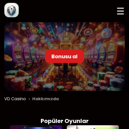
☰
Bonusu al
›
VD Casino
Hakkımızda
Popüler Oyunlar