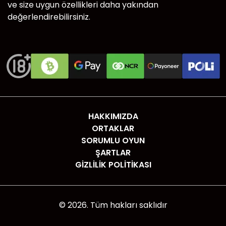
ve size uygun özellikleri daha yakından
değerlendirebilirsiniz.
HAKKIMIZDA
ORTAKLAR
SORUMLU OYUN
ŞARTLAR
GIZLILIK POLITIKASI
©
2026
. Tüm hakları saklıdır