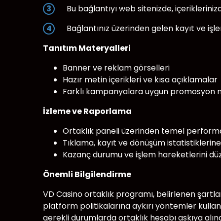
Bu bağlantıyı web sitenizde, içerikleriniz
Bağlantınız üzerinden gelen kayıt ve i
Tanıtım Materyalleri
Banner ve reklam görselleri
Hazır metin içerikleri ve kısa açıklamalar
Farklı kampanyalara uygun promosyon m
İzleme ve Raporlama
Ortaklık paneli üzerinden temel performa
Tıklama, kayıt ve dönüşüm istatistiklerine
Kazanç durumu ve işlem hareketlerini dü
Önemli Bilgilendirme
VD Casino ortaklık programı, belirlenen şartlar 
platform politikalarına aykırı yöntemler kulla
gerekli durumlarda ortaklık hesabı askıya alınab