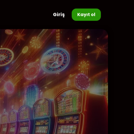
Giriş
Kayıt ol