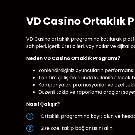
VD Casino Ortaklık 
VD Casino ortaklık programına katılarak platfo
sahipleri, içerik üreticileri, yayıncılar ve dijita
Neden VD Casino Ortaklık Programı?
Yönlendirdiğiniz oyuncuların performans
Tanıtım çalışmalarında kullanılabilecek 
Kampanyalar, promosyonlar ve özel teklifl
Düzenli takip ve raporlama araçları saye
Nasıl Çalışır?
Ortaklık programına kayıt olun ve hesabı
Size özel takip bağlantısını alın.