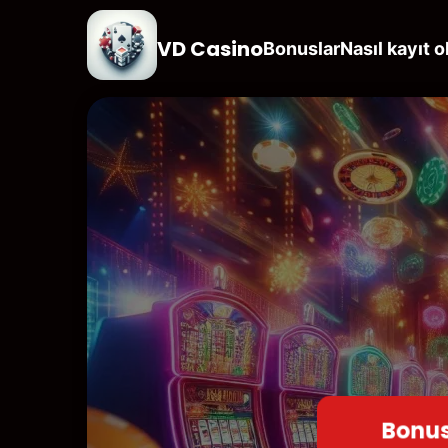
VD Casino
Bonuslar
Nasıl kayıt 
Bonus