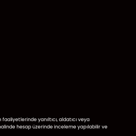
faaliyetlerinde yanıltıcı, aldatıcı veya
halinde hesap üzerinde inceleme yapılabilir ve