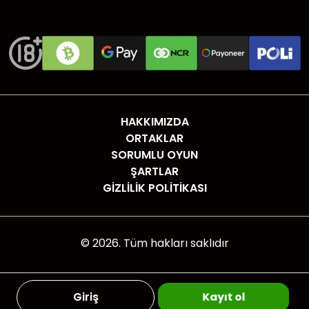
HAKKIMIZDA
ORTAKLAR
SORUMLU OYUN
ŞARTLAR
GIZLILIK POLITIKASI
©
2026
. Tüm hakları saklıdır
Giriş
Kayıt ol