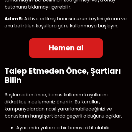
butonuna tıklamayı içerebilir.
Adım 5:
Aktive edilmiş bonusunuzun keyfini çıkarın ve
onu belirtilen koşullara göre kullanmaya başlayın.
Hemen al
Talep Etmeden Önce, Şartları
Bilin
Başlamadan önce, bonus kullanım koşullarını
dikkatlice incelemeniz önerilir. Bu kurallar,
kampanyalardan nasıl yararlanabileceğinizi ve
bonusların hangi şartlarda geçerli olduğunu açıklar.
Aynı anda yalnızca bir bonus aktif olabilir.