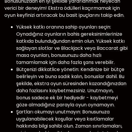
Bonusunuzdan en iyi şekilde yararlanmak heyecan
verici bir deneyim! Ekstra ödülleri kaçırmamak için
oyun keyfinizi artıracak bu basit ipuçlarını takip edin.
Yüksek katkı oranına sahip oyunları seçin:
Oynadığınız oyunların bahis gereksinimlerinize
katkıda bulunduğundan emin olun. Yüksek katkı
sağlayan slotlar ve Blackjack veya Baccarat gibi
masa oyunları, bonusunuzu daha hızlı
tamamlamak için daha fazla şans verebilir.
Bütçenizi dikkatlice yönetin: Kendinize bir bütçe
belirleyin ve buna sadık kalın, bonuslar dahil. Bu
şekilde, ekstra oyun süresinden kazandığınızdan
daha fazlasını kaybetmezsiniz. Unutmayın,
bonus sadece ek bir hediyedir - kaybetmeyi
göze almadığınız parayla oyun oynamayın.
Şartları okumayı unutmayın: Bonusunuza
uygulanabilecek koşullar veya kısıtlamalar
hakkında bilgi sahibi olun. Zaman sınırlamaları,