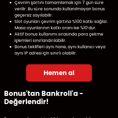
Çevrim şartını tamamlamak için 7 gün süre
verilir. Bu süre sonunda kullanılmayan bonus
geçersiz sayılabilir.
Slot oyunları çevrim şartına %100 katkı sağlar.
Masa oyunlarının katkı oranı ise %10’dur.
Aktif bonus kullanımı sırasında para çekme
işlemleri sınırlandırılabilir.
Bonus teklifleri aynı hane, aynı kullanıcı veya
aynı IP adresi için sınırlı olabilir.
Hemen al
Bonus'tan Bankroll'a -
Değerlendir!