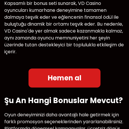
Kapsamlı bir bonus seti sunarak, VD Casino
oyuncuları kumarhane deneyimine tamamen
dalmaya teşvik eder ve eğlencenin finansal ödül ile
buluştuğu dinamik bir ortamı teşvik eder. Bu nedenle,
VD Casino'de yer almak sadece kazanmakla kalmaz,
aynı zamanda oyuncu memnuniyetini her şeyin
üzerinde tutan destekleyici bir toplulukla etkileşim de
içerir.
Hemen al
Şu An Hangi Bonuslar Mevcut?
Oyun deneyiminizi daha avantajlı hale getirmek için
farklı promosyon seçeneklerinden yararlanabilirsiniz.
Platformda dönemsel kampanyalar, ücretsiz dönüş