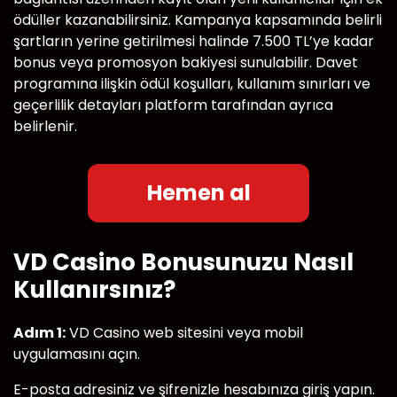
ödüller kazanabilirsiniz. Kampanya kapsamında belirli
şartların yerine getirilmesi halinde 7.500 TL’ye kadar
bonus veya promosyon bakiyesi sunulabilir. Davet
programına ilişkin ödül koşulları, kullanım sınırları ve
geçerlilik detayları platform tarafından ayrıca
belirlenir.
Hemen al
VD Casino Bonusunuzu Nasıl
Kullanırsınız?
Adım 1:
VD Casino web sitesini veya mobil
uygulamasını açın.
E-posta adresiniz ve şifrenizle hesabınıza giriş yapın.