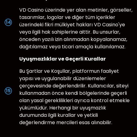
VD Casino üzerinde yer alan metinler, görseller,
tasarımlar, logolar ve diğer tüm içerikler
üzerindeki fikri mülkiyet hakları VD Casino'ye
veya ilgili hak sahiplerine aittir. Bu unsurlar,
önceden yazılı izin alınmadan kopyalanamaz,
dağıtılamaz veya ticari amaçla kullanılamaz.
Uyuşmazlıklar ve Geçerli Kurallar
Bu Şartlar ve Koşullar, platformun faaliyet
yapısı ve uygulanabilir düzenlemeler
çerçevesinde değerlendirilir. Kullanıcılar, siteyi
kullanmadan önce kendi bölgelerinde geçerli
olan yasal gereklilikleri ayrıca kontrol etmekle
yükümlüdür. Herhangi bir uyuşmazlık
durumunda ilgili kurallar ve yetkili
değerlendirme mercileri esas alınabilir.