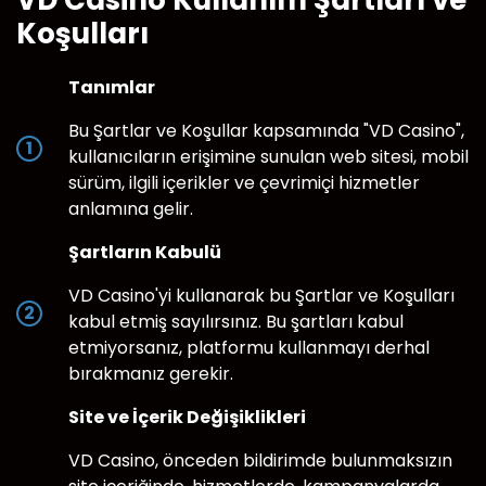
VD Casino Kullanım Şartları ve
Koşulları
Tanımlar
Bu Şartlar ve Koşullar kapsamında "VD Casino",
kullanıcıların erişimine sunulan web sitesi, mobil
sürüm, ilgili içerikler ve çevrimiçi hizmetler
anlamına gelir.
Şartların Kabulü
VD Casino'yi kullanarak bu Şartlar ve Koşulları
kabul etmiş sayılırsınız. Bu şartları kabul
etmiyorsanız, platformu kullanmayı derhal
bırakmanız gerekir.
Site ve İçerik Değişiklikleri
VD Casino, önceden bildirimde bulunmaksızın