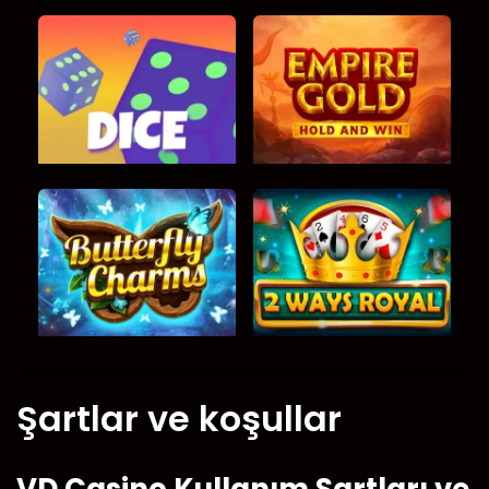
Şartlar ve koşullar