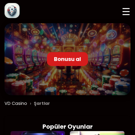
☰
Bonusu al
›
VD Casino
Şartlar
Popüler Oyunlar