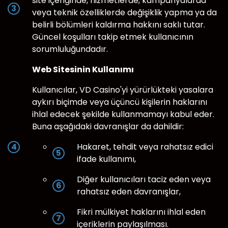
site içeriğinde, hizmetlerde, kampanyalarda
veya teknik özelliklerde değişiklik yapma ya da
belirli bölümleri kaldırma hakkını saklı tutar.
Güncel koşulları takip etmek kullanıcının
sorumluluğundadır.
Web Sitesinin Kullanımı
Kullanıcılar, VD Casino'yi yürürlükteki yasalara
aykırı biçimde veya üçüncü kişilerin haklarını
ihlal edecek şekilde kullanmamayı kabul eder.
Buna aşağıdaki davranışlar da dahildir:
Hakaret, tehdit veya rahatsız edici
ifade kullanımı,
Diğer kullanıcıları taciz eden veya
rahatsız eden davranışlar,
Fikri mülkiyet haklarını ihlal eden
içeriklerin paylaşılması.