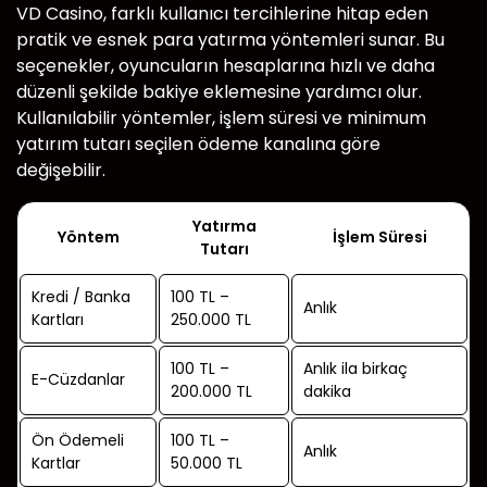
VD Casino, farklı kullanıcı tercihlerine hitap eden
pratik ve esnek para yatırma yöntemleri sunar. Bu
seçenekler, oyuncuların hesaplarına hızlı ve daha
düzenli şekilde bakiye eklemesine yardımcı olur.
Kullanılabilir yöntemler, işlem süresi ve minimum
yatırım tutarı seçilen ödeme kanalına göre
değişebilir.
Yatırma
Yöntem
İşlem Süresi
Tutarı
Kredi / Banka
100 TL –
Anlık
Kartları
250.000 TL
100 TL –
Anlık ila birkaç
E-Cüzdanlar
200.000 TL
dakika
Ön Ödemeli
100 TL –
Anlık
Kartlar
50.000 TL