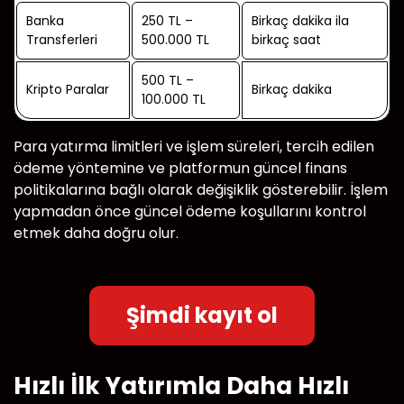
Banka
250 TL –
Birkaç dakika ila
Transferleri
500.000 TL
birkaç saat
500 TL –
Kripto Paralar
Birkaç dakika
100.000 TL
Para yatırma limitleri ve işlem süreleri, tercih edilen
ödeme yöntemine ve platformun güncel finans
politikalarına bağlı olarak değişiklik gösterebilir. İşlem
yapmadan önce güncel ödeme koşullarını kontrol
etmek daha doğru olur.
Şimdi kayıt ol
Hızlı İlk Yatırımla Daha Hızlı