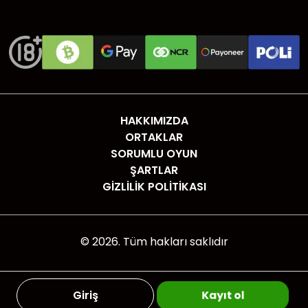
HAKKIMIZDA
ORTAKLAR
SORUMLU OYUN
ŞARTLAR
GIZLILIK POLITIKASI
©
2026
. Tüm hakları saklıdır
Giriş
Kayıt ol