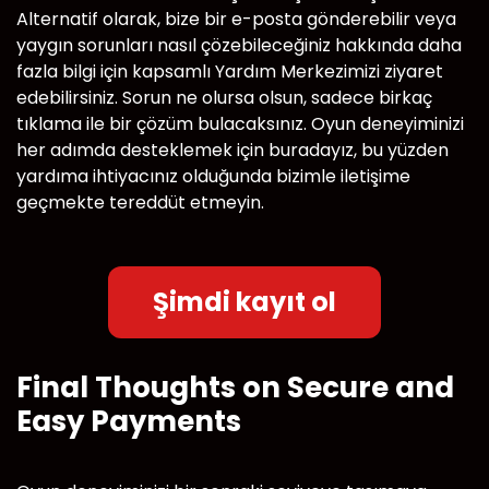
Alternatif olarak, bize bir e-posta gönderebilir veya
yaygın sorunları nasıl çözebileceğiniz hakkında daha
fazla bilgi için kapsamlı Yardım Merkezimizi ziyaret
edebilirsiniz. Sorun ne olursa olsun, sadece birkaç
tıklama ile bir çözüm bulacaksınız. Oyun deneyiminizi
her adımda desteklemek için buradayız, bu yüzden
yardıma ihtiyacınız olduğunda bizimle iletişime
geçmekte tereddüt etmeyin.
Şimdi kayıt ol
Final Thoughts on Secure and
Easy Payments