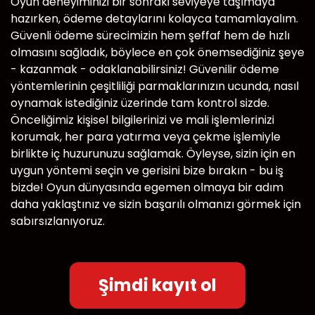
Oyun deneyiminizi bir sonraki seviyeye taşımaya
hazırken, ödeme detaylarını kolayca tamamlayalım.
Güvenli ödeme sürecimizin hem şeffaf hem de hızlı
olmasını sağladık, böylece en çok önemsediğiniz şeye
- kazanmak - odaklanabilirsiniz! Güvenilir ödeme
yöntemlerinin çeşitliliği parmaklarınızın ucunda, nasıl
oynamak istediğiniz üzerinde tam kontrol sizde.
Önceliğimiz kişisel bilgilerinizi ve mali işlemlerinizi
korumak, her para yatırma veya çekme işlemiyle
birlikte iç huzurunuzu sağlamak. Öyleyse, sizin için en
uygun yöntemi seçin ve gerisini bize bırakın - bu iş
bizde! Oyun dünyasında egemen olmaya bir adım
daha yaklaştınız ve sizin başarılı olmanızı görmek için
sabırsızlanıyoruz.
Şimdi kayıt ol