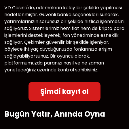
VD Casino'de, ödemelerin kolay bir şekilde yapılması
hedeflenmiştir. Güvenli banka seçenekleri sunarak,
yatırımlarınızın sorunsuz bir şekilde hızlıca işlenmesini
sağlıyoruz. Sistemlerimiz hem fiat hem de kripto para
işlemlerini destekleyerek, fon yönetiminde esneklik
sağlıyor. Çekimler güvenilir bir şekilde işleniyor,
böylece ihtiyaç duyduğunuzda fonlarınıza erişim
sağlayabiliyorsunuz. Bir oyuncu olarak,
platformumuzda paranızı nasıl ve ne zaman
yöneteceğiniz üzerinde kontrol sahibisiniz.
Şimdi kayıt ol
Bugün Yatır, Anında Oyna